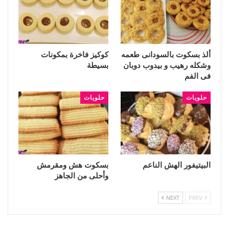
ألذ بسكوت بالسودانى طعمه
كوكيز فاخرة بمكونات
وشكله رهيب و بيدوب دوبان
بسيطة
فى الفم
حلويات
حلويات
البيتيفور الهش الناعم
بسكوت هش ومقرمش
وأحلى من الجاهز
NEXT
PREV