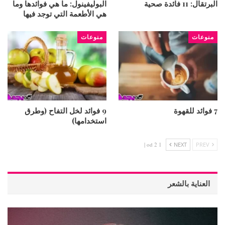
البرتقال: 11 فائدة صحية
البوليفينول: ما هي فوائدها وما
هي الأطعمة التي توجد فيها
منوعات
منوعات
7 فوائد للقهوة
9 فوائد لخل التفاح (وطرق
استخدامها)
1 od 2 |
NEXT
PREV
العناية بالشعر