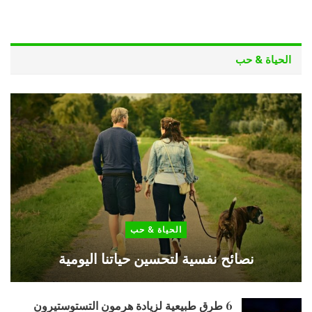
الحياة & حب
الحياة & حب
نصائح نفسية لتحسين حياتنا اليومية
6 طرق طبيعية لزيادة هرمون التستوستيرون