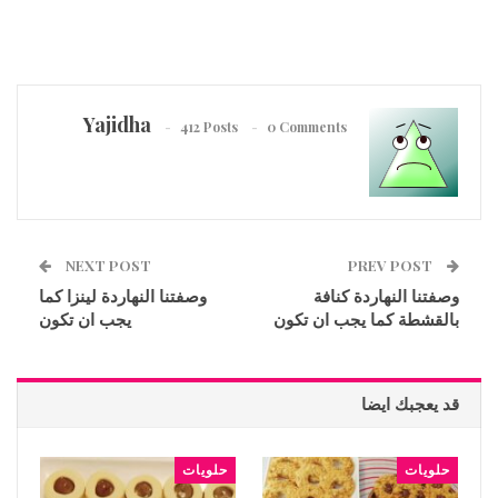
Yajidha
412 Posts
0 Comments
NEXT POST
PREV POST
وصفتنا النهاردة كنافة
وصفتنا النهاردة لينزا كما
بالقشطة كما يجب ان تكون
يجب ان تكون
قد يعجبك ايضا
حلويات
حلويات