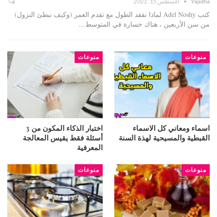
Yajidha
أغسطس 15, 2022
كتب Adel Noshy لماذا نفقد الطول مع تقدم العمر (وكيف نبطئ النزول)
من سن الأربعين ، هناك خسارة في المتوسط…
منوعات
منوعات
اسماء ومعاني كل الاسماء
اختبار الذكاء المكون من 3
القبطية والمسيحية لهذة السنة
أسئلة فقط يقيس المعالجة
المعرفية
منوعات
منوعات