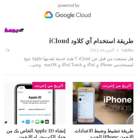
طريقة استخدام آي كلاود iCloud
Yajidha
أكتوبر 26, 2021
هل سمعت من قبل عن iCloud ؟ هذه خدمة تقدمها Apple تتيح
لمستخدمي iPhone و iPad و iPod Touch و macOS وحتى…
الربح من إنترنت
الربح من إنترنت
طريقة تنشيط وضبط الاعدادات
إنشاء Apple ID الخاص بك من
الايفون iPhone الجديد
جهاز الكمبيوتر او الايفون