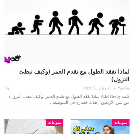
لماذا نفقد الطول مع تقدم العمر (وكيف نبطئ
النزول)
Yajidha
أغسطس 15, 2022
كتب Adel Noshy لماذا نفقد الطول مع تقدم العمر (وكيف نبطئ النزول)
من سن الأربعين ، هناك خسارة في المتوسط…
منوعات
منوعات