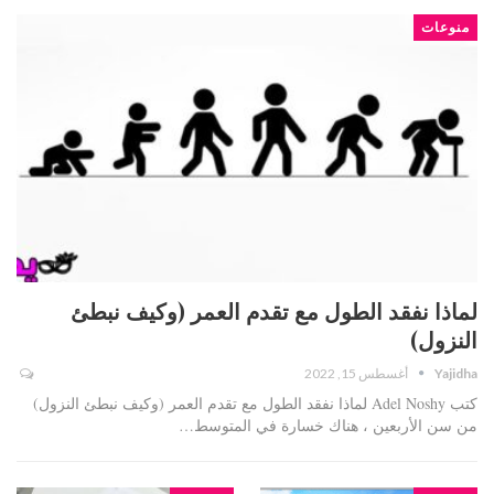
منوعات
لماذا نفقد الطول مع تقدم العمر (وكيف نبطئ
النزول)
Yajidha
أغسطس 15, 2022
كتب Adel Noshy لماذا نفقد الطول مع تقدم العمر (وكيف نبطئ النزول)
من سن الأربعين ، هناك خسارة في المتوسط…