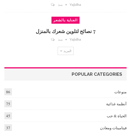
Yajidha
منذ
العناية بالشعر
7 نصائح لتلوين شعرك بالمنزل
Yajidha
منذ
المزيد
POPULAR CATEGORIES
منوعات
86
أنظمة غذائية
75
الحياة & حب
45
فيتامينات ومعادن
37