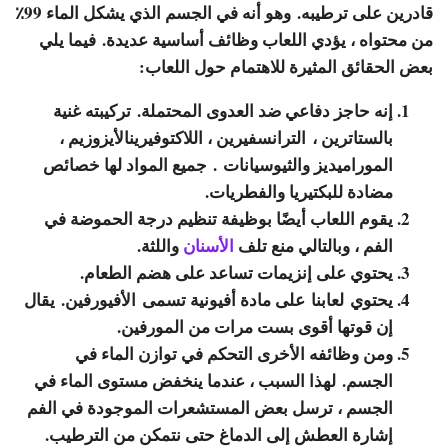
قادرين على ترطيبه. وهو أنه في الجسم الذي يشكل الماء 99٪
من محتواه ، يؤدي اللعاب وظائف أساسية عديدة. فيما يلي
بعض الحقائق المثيرة للاهتمام حول اللعاب:
إنه حاجز دفاعي ضد العدوى المحتملة. تركيبته غنية
بالستاترين ، الترانسفيرين ، اللاكتوفيرينالأيزوزيم ،
الموراميديز والثيوسيانات . جميع المواد لها خصائص
مضادة للبكتيريا والفطريات.
يقوم اللعاب أيضًا بوظيفة تنظيم درجة الحموضة في
الفم ، وبالتالي منع تلف
الأسنان
واللثة.
يحتوي على إنزيمات تساعد على هضم الطعام.
يحتوي لعابنا على مادة أفيونية تسمى الأفيورفين. يقال
إن قوتها أقوى بست مرات من المورفين.
ومن وظائفه الأخرى التحكم في توازن الماء في
الجسم. لهذا السبب ، عندما ينخفض ​​مستوى الماء في
الجسم ، ترسل بعض المستشعرات الموجودة في الفم
إشارة العطش إلى الدماغ حتى نتمكن من الترطيب.