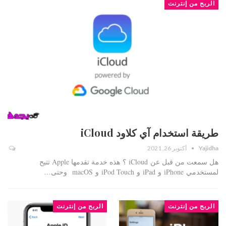
الربح من إنترنت
طريقة استخدام آي كلاود iCloud
Yajidha
أكتوبر 26, 2021
هل سمعت من قبل عن iCloud ؟ هذه خدمة تقدمها Apple تتيح
لمستخدمي iPhone و iPad و iPod Touch و macOS وحتى…
الربح من إنترنت
الربح من إنترنت