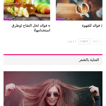
7 فوائد للقهوة
9 فوائد لخل التفاح (وطرق
استخدامها)
1 od 2 |
NEXT
PREV
العناية بالشعر