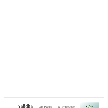
Yajidha
412 Posts
0 Comments