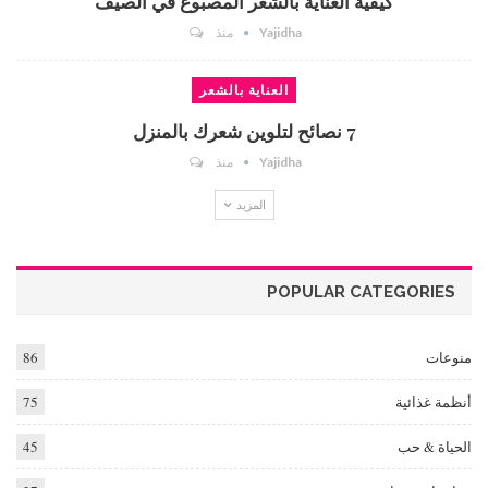
كيفية العناية بالشعر المصبوغ في الصيف
Yajidha
منذ
العناية بالشعر
7 نصائح لتلوين شعرك بالمنزل
Yajidha
منذ
المزيد
POPULAR CATEGORIES
منوعات
86
أنظمة غذائية
75
الحياة & حب
45