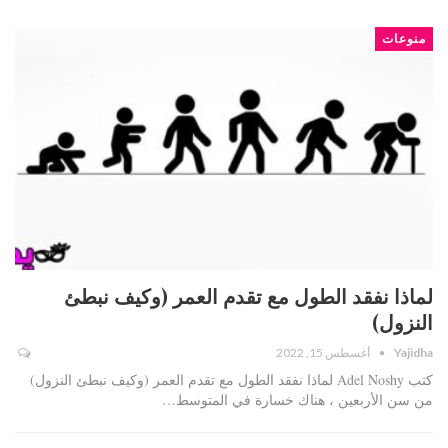
منوعات
لماذا نفقد الطول مع تقدم العمر (وكيف نبطئ
النزول)
Yajidha
أغسطس 15, 2022
كتب Adel Noshy لماذا نفقد الطول مع تقدم العمر (وكيف نبطئ النزول)
من سن الأربعين ، هناك خسارة في المتوسط…