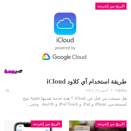
الربح من إنترنت
طريقة استخدام آي كلاود iCloud
Yajidha
أكتوبر 26, 2021
هل سمعت من قبل عن iCloud ؟ هذه خدمة تقدمها Apple تتيح
لمستخدمي iPhone و iPad و iPod Touch و macOS وحتى…
الربح من إنترنت
الربح من إنترنت