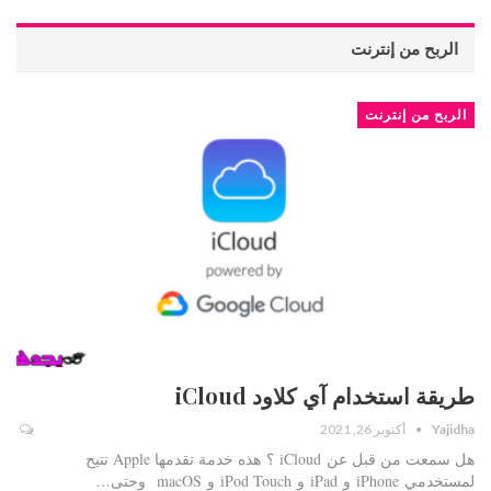
الربح من إنترنت
الربح من إنترنت
طريقة استخدام آي كلاود iCloud
Yajidha
أكتوبر 26, 2021
هل سمعت من قبل عن iCloud ؟ هذه خدمة تقدمها Apple تتيح
لمستخدمي iPhone و iPad و iPod Touch و macOS وحتى…