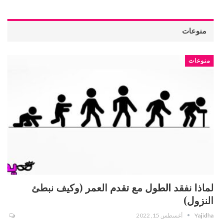
منوعات
منوعات
لماذا نفقد الطول مع تقدم العمر (وكيف نبطئ
النزول)
Yajidha
أغسطس 15, 2022