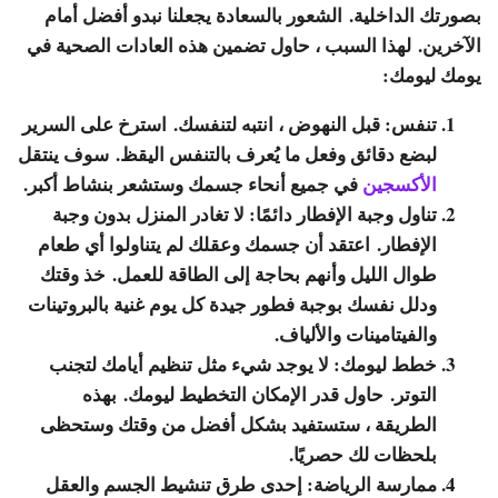
بصورتك الداخلية. الشعور بالسعادة يجعلنا نبدو أفضل أمام
الآخرين. لهذا السبب ، حاول تضمين هذه العادات الصحية في
يومك ليومك:
تنفس: قبل النهوض ، انتبه لتنفسك. استرخ على السرير
لبضع دقائق وفعل ما يُعرف بالتنفس اليقظ. سوف ينتقل
الأكسجين
في جميع أنحاء جسمك وستشعر بنشاط أكبر.
تناول وجبة الإفطار دائمًا: لا تغادر المنزل بدون وجبة
الإفطار. اعتقد أن جسمك وعقلك لم يتناولوا أي طعام
طوال الليل وأنهم بحاجة إلى الطاقة للعمل. خذ وقتك
ودلل نفسك بوجبة فطور جيدة كل يوم غنية بالبروتينات
والفيتامينات والألياف.
خطط ليومك: لا يوجد شيء مثل تنظيم أيامك لتجنب
التوتر. حاول قدر الإمكان التخطيط ليومك. بهذه
الطريقة ، ستستفيد بشكل أفضل من وقتك وستحظى
بلحظات لك حصريًا.
ممارسة الرياضة: إحدى طرق تنشيط الجسم والعقل