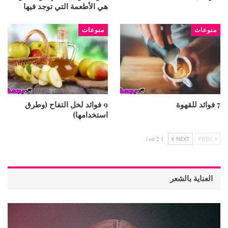
هي الأطعمة التي توجد فيها
منوعات
منوعات
7 فوائد للقهوة
9 فوائد لخل التفاح (وطرق
استخدامها)
1 od 2 |
NEXT
PREV
العناية بالشعر