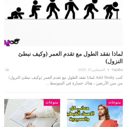
لماذا نفقد الطول مع تقدم العمر (وكيف نبطئ
النزول)
Yajidha
أغسطس 15, 2022
كتب Adel Noshy لماذا نفقد الطول مع تقدم العمر (وكيف نبطئ النزول)
من سن الأربعين ، هناك خسارة في المتوسط…
منوعات
منوعات