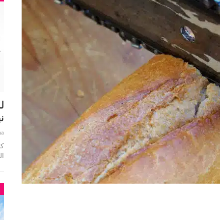
ل
ن
ha
ال
م