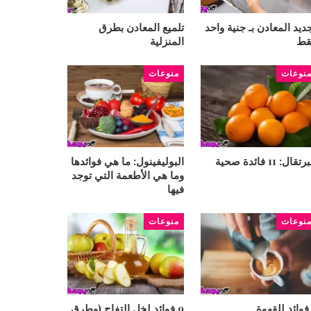
ديد المعادن بـ جنية واحد
تلميع المعادن بطرق
قط
المنزلية
نوعات
منوعات
تقال: 11 فائدة صحية
البوليفينول: ما هي فوائدها
وما هي الأطعمة التي توجد
فيها
نوعات
منوعات
9 فوائد لخل التفاح (وطرق