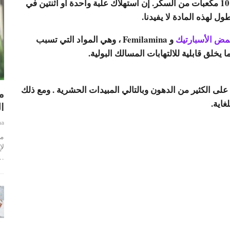
330 مل على 39 جرام من السكر ، وهو ما يقرب من 10 مكعبات من السكر. إن استهلاك علبة واحدة أو اثنتين في
ول لهذه المادة لا يفيدنا.
ض الأسبارتيك
و Femilamina ، وهي المواد التي تسبب
يخلق قابلية للالتهابات المسالك البولية.
 على الكثير من الدهون وبالتالي المبيدات الحشرية . ومع ذلك
م
اية.
ا
ha
ما
لإ
…