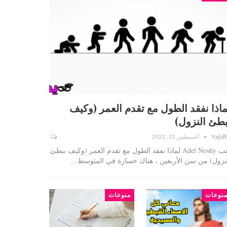
ماذا نفقد الطول مع تقدم العمر (وكيف
بطئ النزول)
Yajid
أغسطس 15, 2022
كتب Adel Noshy لماذا نفقد الطول مع تقدم العمر (وكيف نبطئ
نزول) من سن الأربعين ، هناك خسارة في المتوسط…
نوعات
منوعات