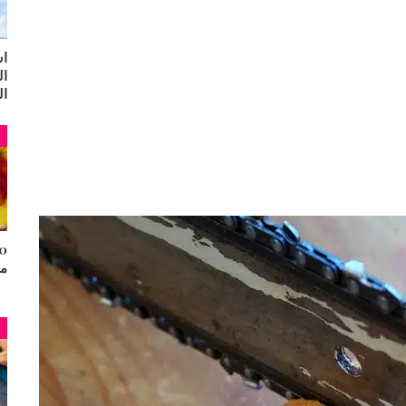
اس
ال
ال
م
مح
م