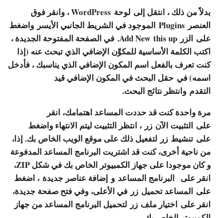
بدلاً من ذلك ، انتقل إلى
لوحة
WordPress ، وانقر فوق
العنصر
Plugins
الموجود في الشريط الجانبي الأيسر واضغط
على الزر
Add New
this up. في الصفحة المفتوحة الجديدة ،
اكتب الكلمة الأساسية للمكوِّن الإضافي الذي تبحث عنه (إذا
كنت تعرف بالفعل اسم المكون الإضافي الذي يناسبك ، فأدخل
اسمه) في
حقل البحث في المكون الإضافي قيد
التقدم
وانتظر نتائج البحث.
مرة واحدة كنت قد حددت المساعد اهتمامك، انقر
على
التثبيت الآن
زر ، انتظر التثبيت ليتم الانتهاء واضغط
على
تنشيط
زر لتفعيل ذلك على موقع الويب الخاص بك. إذا،
من ناحية أخرى، كنت قد اشتريت البرنامج المساعد المدفوعة
و كان موجودا على جهاز الكمبيوتر الخاص بك في شكل ZIP،
انقر على
البرنامج المساعد
و
إضافة عناصر جديدة
، اضغط
على
المساعد تحميل
زر في الأعلى، وفي فتح صفحة جديدة،
انقر على
اختيار ملف
زر لتحميل البرنامج المساعد من جهاز
الكمبيوتر الخاص بك.