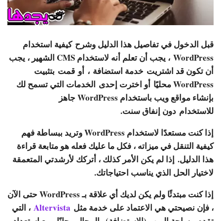
قبل الدخول في تفاصيل هذا الدليل وشرح
كيفية استخدام
WordPress
، يجب أن تعلم أنه لاستخدام CMS الشهير ، يجب
أن تكون قد اشتريت
خدمة استضافة
، أو
قمت
بتثبيت
WordPress محليًا
أو اخترت إحدى
الخدمات التي تسمح لك
بإنشاء مواقع ويب باستخدام WordPress جاهز
للاستخدام
دون إنفاق سنت.
إذا كنت مستعدًا لاستخدام WordPress وتريد ببساطة فهم
كيفية التنقل في ميزاته ، فكل ما عليك فعله هو متابعة قراءة
هذا الدليل. إذا لم يكن الأمر كذلك ، أتركك لأرشدتي المتعمقة
لاختيار الحل الذي يناسب احتياجاتك.
إذا كنت مبتدئًا ولم يكن لديك أي علاقة بـ WordPress حتى الآن
، فإن نصيحتي هي الاعتماد على خدمة مثل
Altervista
، التي
تقدم مساحة الويب (الاستضافة) والمجال مجانًا ، مع استعداد