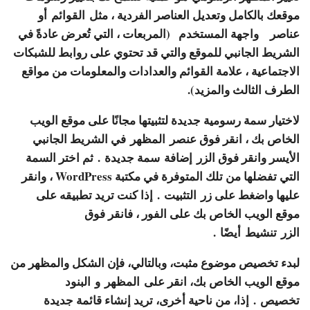
موقعك بالكامل وتعديل العناصر الفردية ، مثل
القوائم
أو
عناصر
واجهة المستخدم
(المربعات ، التي تُعرض عادةً في
الشريط الجانبي للموقع والتي قد تحتوي على روابط للشبكات
الاجتماعية ، علامة القوائم والعدادات والمعلومات من مواقع
الطرف الثالث والمزيد).
لاختيار سمة رسومية جديدة لتثبيتها مجانًا على موقع الويب
الخاص بك ، انقر فوق عنصر
المظهر
في الشريط الجانبي
الأيسر وانقر فوق الزر
إضافة
سمة جديدة . ثم اختر السمة
التي تفضلها من تلك المتوفرة في مكتبة WordPress ، وانقر
عليها واضغط على زر
التثبيت
. إذا كنت تريد تطبيقه على
موقع الويب الخاص بك على الفور ، فانقر فوق
الزر
تنشيط
أيضًا .
لبدء تخصيص موضوع مثبت، وبالتالي، فإن الشكل والمظهر من
موقع الويب الخاص بك، انقر على
المظهر
و
البنود
تخصيص
. إذا، من ناحية أخرى، تريد إنشاء قائمة جديدة