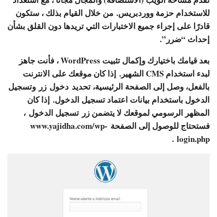
للاستخدام حزمة ووردبريس. من خلال القيام بذلك ، ستكون
قادرًا على إجراء جميع الاختبارات التي تريدها دون القلق بشأن
إحداث “ضرر”.
بعد قيامك باختيارك وإكمال تثبيت WordPress ، فأنت جاهز
لبدء استخدام CMS الشهير. إذا كان موقعك على الانترنت
بالفعل، وصل إلى الصفحة الرئيسية، تحديد
دخول
زر وتسجيل
الدخول باستخدام بيانات اعتماد تسجيل الدخول. إذا كان
المظهر الرسومي لموقعك لا يتضمن زر
تسجيل الدخول
،
فستحتاج للوصول إلى الصفحة
www.yajidha.com/wp-
.
login.php