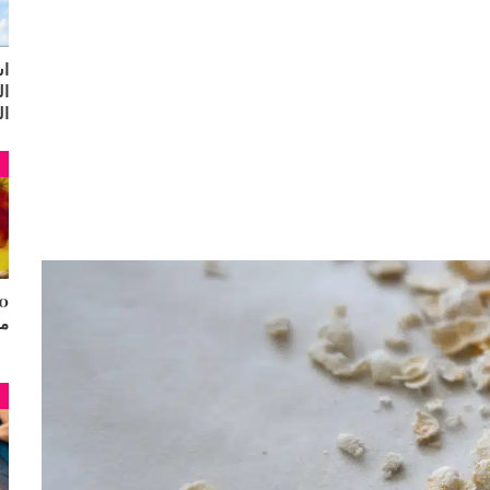
اس
ال
ال
م
مح
م