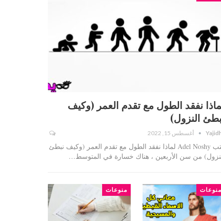
ماذا نفقد الطول مع تقدم العمر (وكيف
بطئ النزول)
Yajid
أغسطس 15, 2022
كتب Adel Noshy لماذا نفقد الطول مع تقدم العمر (وكيف نبطئ
نزول) من سن الأربعين ، هناك خسارة في المتوسط…
نوعات
منوعات