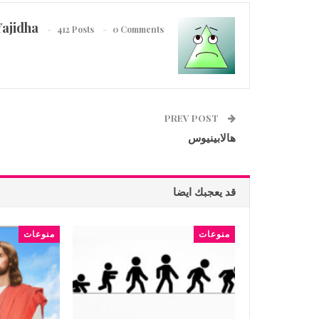
Yajidha
412 Posts
0 Comments
PREV POST
هالابينيوس
قد يعجبك ايضا
منوعات
منوعات