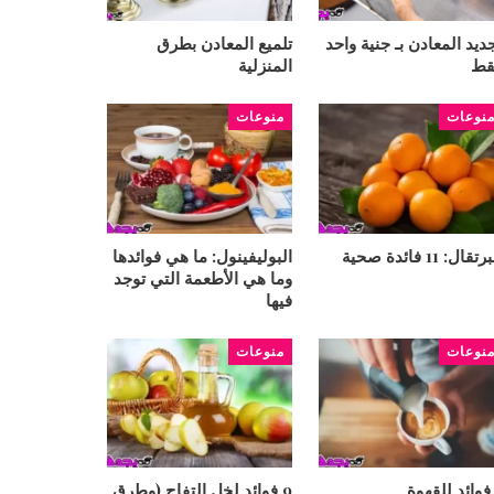
ديد المعادن بـ جنية واحد
تلميع المعادن بطرق
قط
المنزلية
نوعات
منوعات
تقال: 11 فائدة صحية
البوليفينول: ما هي فوائدها
وما هي الأطعمة التي توجد
فيها
نوعات
منوعات
9 فوائد لخل التفاح (وطرق