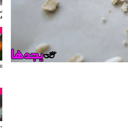
تج
ف
م
البر
م
7 فوائد للقهوة