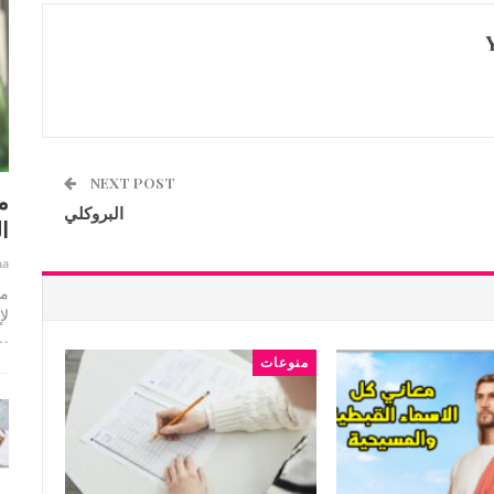
NEXT POST
م
البروكلي
ا
ha
ما
لإ
…
منوعات