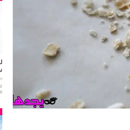
ل
ن
ha
ال
م