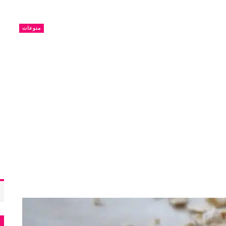
منوعات
م