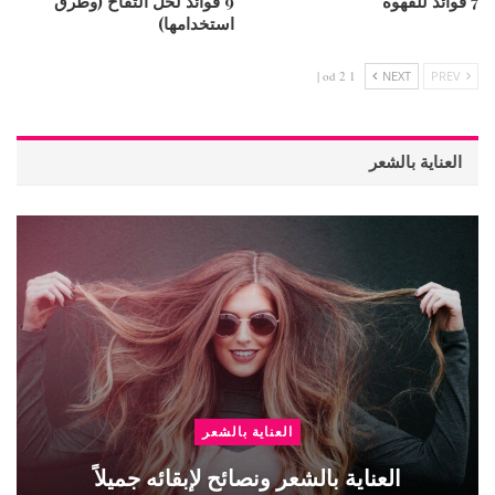
7 فوائد للقهوة
9 فوائد لخل التفاح (وطرق
استخدامها)
1 od 2 |
NEXT
PREV
العناية بالشعر
العناية بالشعر
العناية بالشعر ونصائح لإبقائه جميلاً