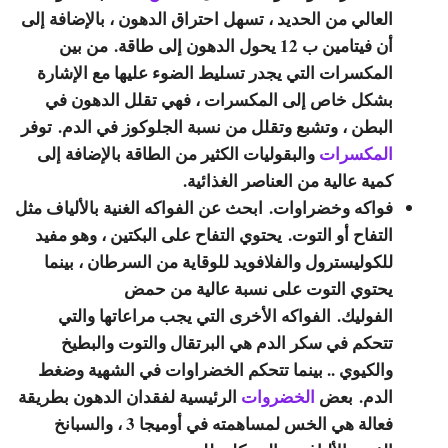
العالي من الحديد ، تسهل احتراق الدهون ، بالإضافة إلى
أن فيتامين ب 12 يحول الدهون إلى طاقة. من بين
المكسرات التي يجدر تسليط الضوء عليها مع الإشارة
بشكل خاص إلى المكسرات ، فهي تقلل الدهون في
البطن ، وتشبع وتقلل من نسبة الجلوكوز في الدم. توفر
المكسرات
والبقوليات الكثير من الطاقة بالإضافة إلى
كمية عالية من العناصر الغذائية.
فواكه وخضراوات.
ابحث عن الفواكه الغنية بالألياف مثل
التفاح أو التوت. يحتوي التفاح على البكتين ، وهو مفيد
للكوليسترول والفلافويد للوقاية من السرطان ، بينما
يحتوي التوت على نسبة عالية من حمض
الفوليك. الفواكه الأخرى التي يجب مراعاتها والتي
تتحكم في سكر الدم هي البرتقال والتوت والبطيخ
والكيوي .. بينما تتحكم الخضراوات في الشهية وضغط
الدم. بعض
الخضروات
الرئيسية لفقدان الدهون بطريقة
فعالة هي الخس لمساهمته في أوميجا 3 ، والسبانخ