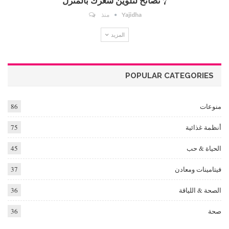
Yajidha
منذ
المزيد
POPULAR CATEGORIES
منوعات
86
أنظمة غذائية
75
الحياة & حب
45
فيتامينات ومعادن
37
الصحة & اللياقة
36
صحة
36