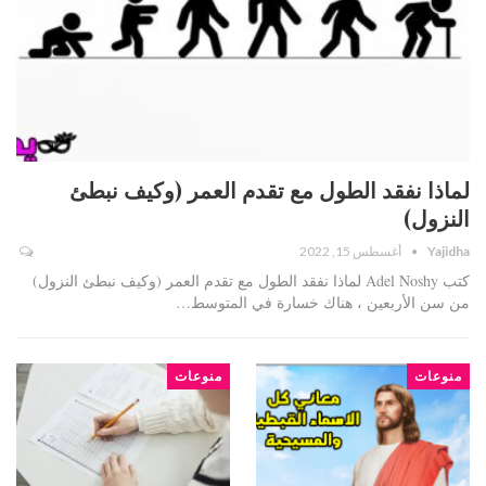
لماذا نفقد الطول مع تقدم العمر (وكيف نبطئ
النزول)
Yajidha
أغسطس 15, 2022
كتب Adel Noshy لماذا نفقد الطول مع تقدم العمر (وكيف نبطئ النزول)
من سن الأربعين ، هناك خسارة في المتوسط…
منوعات
منوعات