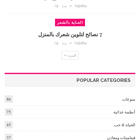
Yajidha
منذ
العناية بالشعر
7 نصائح لتلوين شعرك بالمنزل
Yajidha
منذ
المزيد
POPULAR CATEGORIES
منوعات
86
أنظمة غذائية
75
الحياة & حب
45
فيتامينات ومعادن
37