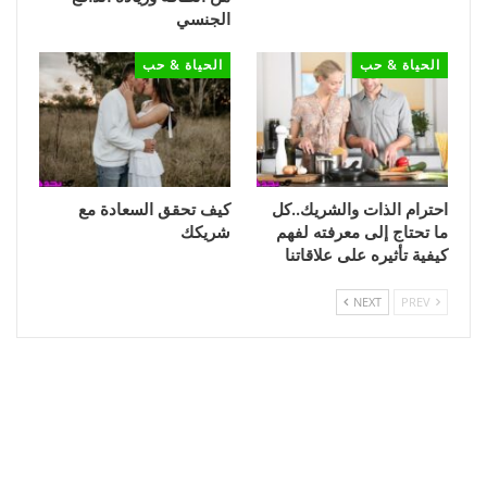
الجنسي
الحياة & حب
الحياة & حب
احترام الذات والشريك..كل
كيف تحقق السعادة مع
ما تحتاج إلى معرفته لفهم
شريكك
كيفية تأثيره على علاقاتنا
NEXT
PREV