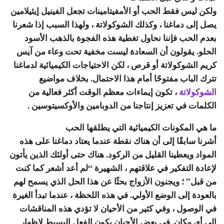
ولكن ليس فقط الحب أو الأمفيتامينات تجعل الفينيل إيثيلامين
يصل إلى دماغنا ، وكذلك الشوكولاتة ، ولهذا السبب إذا شعرنا
بعدم الحب فإننا نحاول تغطية هذه الفجوة بالذهب الأسود
الحلو. يقولون أن السعادة ليست مخفية تحت وعاء من آيس
كريم الشوكولاتة أو قرص ، لكن الاحتياجات الكيميائية لدماغنا
تترك الباب مفتوحًا أمام هذا الاحتمال. بخلاف مواضيع
الشوكولاتة
، تكون إيماءات معظم الوقت أكثر فعالية من
الكلمات في تعزيز إنتاجنا من الدوبامين والأوكسيتوسين .
ما هي المكونات الكيميائية التي يطلقها الحب
أشرنا سابقًا إلى أن هناك نقطة عندما يعتاد دماغنا على هذه
المواد ويعطينا القليل من الركود. هناك حتى أولئك الذين يأتون
لإعادة التفكير في علاقتهم ، الشهيرة “لم أعد أشعر كما كنت
من قبل” ؛ ويجنون الأزواج بحثًا عن هذا الحل الذي يسمح لهم
بالعودة إلى الوضع الأولي. في هذه اللحظة ، عندما تبدأ الغيرة
في الوصول ، وفي كثير من الأحيان لا تؤدي هذه المناقشات
إلى أي مكان. في بعض الأحيان يكون الفعل البسيط لإظهار