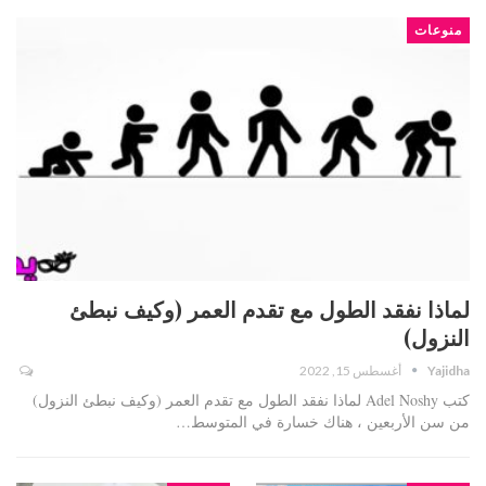
منوعات
لماذا نفقد الطول مع تقدم العمر (وكيف نبطئ
النزول)
Yajidha
أغسطس 15, 2022
كتب Adel Noshy لماذا نفقد الطول مع تقدم العمر (وكيف نبطئ النزول)
من سن الأربعين ، هناك خسارة في المتوسط…