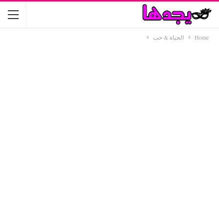
Home
الحياة & حب