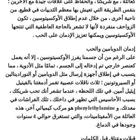
كعائلة ، مع شريكنا ، والحفاظ على علاقات جيدة مع الآخرين ؛
بنفس الطريقة التي تعيش بها معظم الثدييات في قطيع. من
ناحية أخرى ، من خلال عدم إطلاق الأوكسيتوسين ، تكون
الزواحف منفردة لأنها لا تشعر بالحاجة العاطفية التي تنتجها
الأوكسيتوسين ويمكنها تعزيز الإدمان على الحب .
إدمان الدوبامين والحب
على الرغم من أن جسمنا يفرز الأوكسيتوسين ، إلا أنه يعمل
كعنصر خارجي تم إدخاله إلى الجسم ، تمامًا مثل الأدوية ، مما
يتسبب في إطلاق أجهزة إرسال مثل الدوبامين أو النورادينالين
أو السيروتونين ؛ ثلاث ناقلات عصبية تغمر أدمغتنا بالفينيل
إيثيل أمين. في تلك اللحظة ، عندما تشعر أنك تحب شريكك ،
بسبب الأحاسيس التي تظهر في داخلك ، تلك الفراشات في
معدتك. و phenylethylamine هو مركب كيميائي آخر، هذه
العائلة من الأمفيتامينات، والتي تستغرق حوالي 4 سنوات
وجودها في الدماغ.
قبلات وعناق قبل الكلمات