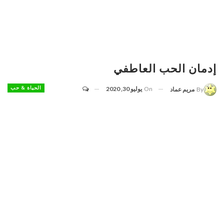
إدمان الحب العاطفي
On
يوليو 30, 2020
الحياة & حب
By
مريم عماد