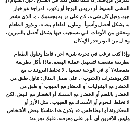
تمارس الرياضة. إذا كنت تفعل ذلك في الصباح ، فإن الصيام أو
المشي البسيط أو دروس اليوجا أو ركوب الدراجة هو خيار
جيد. وقبل كل شيء ، كن على دراية بجسمك ، ما الذي تشعر
به بشكل أفضل وأسوأ ، وتناول الطعام ببطء ، وتذوق الطعام ،
وتحقق من الأوقات التي تستجيب فيها بشكل أفضل بالتمرين ،
وقلل من التوتر قدر الإمكان .
وإذا كنت ترغب في تجربة شيء آخر ، فابدأ وتناول الطعام
بطريقة منفصلة لتسهيل عملية الهضم. ماذا يأكل بطريقة
منفصلة؟ أي في الوجبة نفسها ، لا تخلط البروتينات مع
الكربوهيدرات (الحبوب) ، على سبيل المثال: تناول طبق من
الخضار مع البقوليات أو الخضار مع الحبوب أو طبق من
الخضار باللحم أو الخضار مع السمك أو الخضار مع البيض. لكن
لا تخلط اللحوم أو الأسماك مع الحبوب ، مثل الأرز أو
المعكرونة أو البطاطس. قد يكون هذا مناسبًا لبعض الأشخاص
وليس للآخرين أي تأثير على معرفته. عليك تجربته!