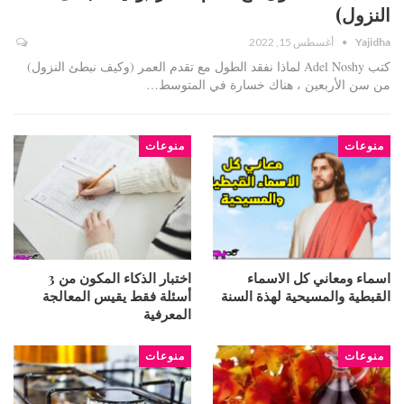
النزول)
Yajidha
أغسطس 15, 2022
كتب Adel Noshy لماذا نفقد الطول مع تقدم العمر (وكيف نبطئ النزول)
من سن الأربعين ، هناك خسارة في المتوسط…
منوعات
منوعات
اسماء ومعاني كل الاسماء
اختبار الذكاء المكون من 3
القبطية والمسيحية لهذة السنة
أسئلة فقط يقيس المعالجة
المعرفية
منوعات
منوعات