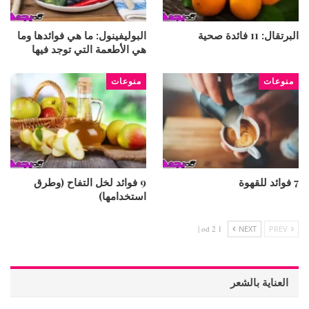
البرتقال: 11 فائدة صحية
البوليفينول: ما هي فوائدها وما
هي الأطعمة التي توجد فيها
منوعات
منوعات
7 فوائد للقهوة
9 فوائد لخل التفاح (وطرق
استخدامها)
1 od 2 |
NEXT
PREV
العناية بالشعر