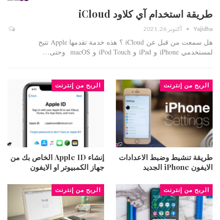
طريقة استخدام آي كلاود iCloud
Yajidha
أكتوبر 26, 2021
هل سمعت من قبل عن iCloud ؟ هذه خدمة تقدمها Apple تتيح
لمستخدمي iPhone و iPad و iPod Touch و macOS وحتى…
الربح من إنترنت
الربح من إنترنت
طريقة تنشيط وضبط الاعدادات
إنشاء Apple ID الخاص بك من
الايفون iPhone الجديد
جهاز الكمبيوتر او الايفون
الربح من إنترنت
الربح من إنترنت