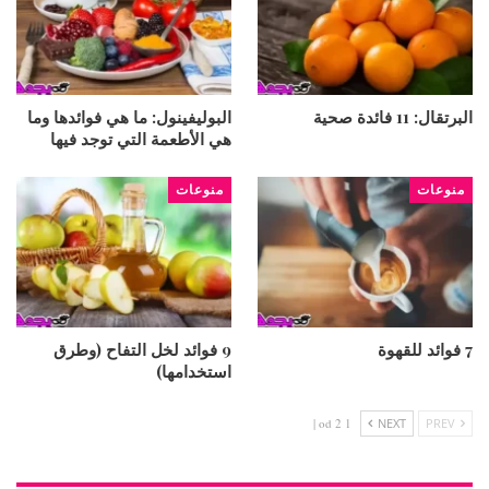
البرتقال: 11 فائدة صحية
البوليفينول: ما هي فوائدها وما
هي الأطعمة التي توجد فيها
منوعات
منوعات
7 فوائد للقهوة
9 فوائد لخل التفاح (وطرق
استخدامها)
1 od 2 |
NEXT
PREV