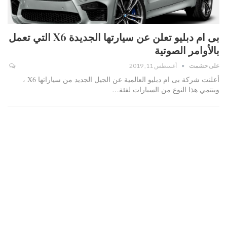
بى ام دبليو تعلن عن سيارتها الجديدة X6 التي تعمل
بالأوامر الصوتية
على حشمت
أغسطس 11, 2019
أعلنت شركة بى ام دبليو العالمية عن الجيل الجديد من سياراتها X6 ،
وينتمي هذا النوع من السيارات لفئة…