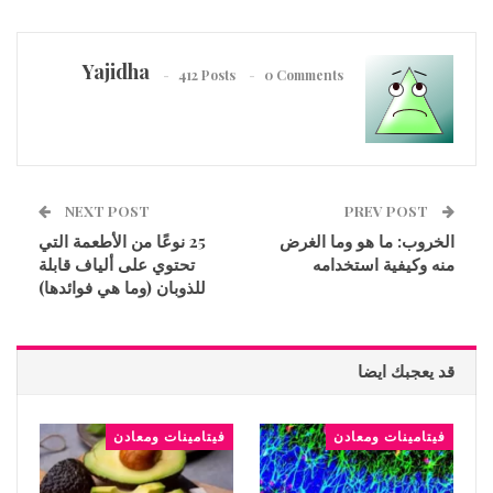
Yajidha
412 Posts
0 Comments
NEXT POST
PREV POST
الخروب: ما هو وما الغرض
25 نوعًا من الأطعمة التي
منه وكيفية استخدامه
تحتوي على ألياف قابلة
للذوبان (وما هي فوائدها)
قد يعجبك ايضا
فيتامينات ومعادن
فيتامينات ومعادن