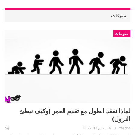
منوعات
منوعات
لماذا نفقد الطول مع تقدم العمر (وكيف نبطئ
النزول)
Yajidha
أغسطس 15, 2022