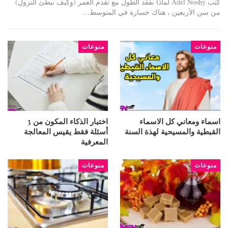
كتب Adel Noshy لماذا نفقد الطول مع تقدم العمر (وكيف نبطئ النزول)
من سن الأربعين ، هناك خسارة في المتوسط…
منوعات
منوعات
اسماء ومعاني كل الاسماء
اختبار الذكاء المكون من 3
القبطية والمسيحية لهذة السنة
أسئلة فقط يقيس المعالجة
المعرفية
منوعات
منوعات