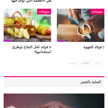
هي الأطعمة التي توجد فيها
منوعات
منوعات
7 فوائد للقهوة
9 فوائد لخل التفاح (وطرق
استخدامها)
1 od 2 |
NEXT
PREV
العناية بالشعر