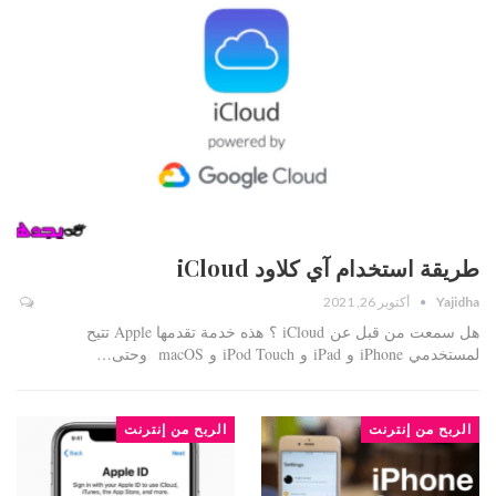
طريقة استخدام آي كلاود iCloud
Yajidha
أكتوبر 26, 2021
هل سمعت من قبل عن iCloud ؟ هذه خدمة تقدمها Apple تتيح
لمستخدمي iPhone و iPad و iPod Touch و macOS وحتى…
الربح من إنترنت
الربح من إنترنت