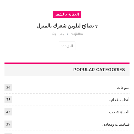
العناية بالشعر
7 نصائح لتلوين شعرك بالمنزل
Yajidha
منذ
المزيد
POPULAR CATEGORIES
منوعات
86
أنظمة غذائية
75
الحياة & حب
45
فيتامينات ومعادن
37