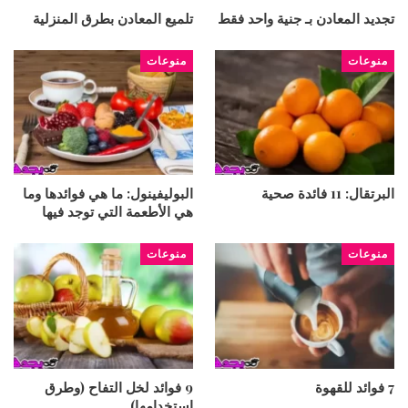
تجديد المعادن بـ جنية واحد فقط
تلميع المعادن بطرق المنزلية
منوعات
منوعات
البرتقال: 11 فائدة صحية
البوليفينول: ما هي فوائدها وما
هي الأطعمة التي توجد فيها
منوعات
منوعات
7 فوائد للقهوة
9 فوائد لخل التفاح (وطرق
استخدامها)