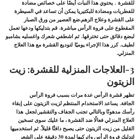
للقشرة
. يحتوي هذا النبات أيضًا على خصائص مضادة
للفطريات ومضادة للبكتيريا يمكن أن تساعد في السيطرة
على القشرة وعلاج الزهم.ضع العصير من ورق الصبار
المقطوع على فروة الرأس مباشرة. قم بتدليكها ودعها تعمل
لبضع دقائق حتى تخترقها. ثم اشطفي شعرك واغسليه بشامبو
لطيف. كرر هذا الإجراء يوميًا
لتوديع القشرة مع هذا العلاج
المنزلي.
3-العلاجات المنزلية للقشرة: زيت
الزيتون
تظهر قشرة الرأس عدة مرات بسبب فروة الرأس
الجافة. يساعد الاستخدام المنتظم لزيت الزيتون على إبقاء
رأسك مدهونًا وبالتالي تجنب الجفاف والتقشير.لجعل
هذا
العلاج المنزلي فعالًا ضد القشرة ، ما عليك
سوى تسخين
القليل من زيت الزيتون حتى يصبح دافئًا قليلاً. ثم استخدميها
لتدليك فروة الرأس واتركيها لمدة 30 دقيقة على الشعر