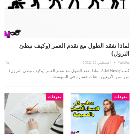
لماذا نفقد الطول مع تقدم العمر (وكيف نبطئ
النزول)
Yajidha
أغسطس 15, 2022
كتب Adel Noshy لماذا نفقد الطول مع تقدم العمر (وكيف نبطئ النزول)
من سن الأربعين ، هناك خسارة في المتوسط…
منوعات
منوعات