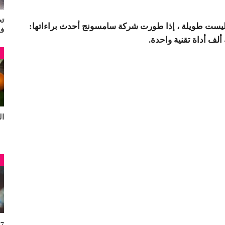
تج
يست طويلة ، إذا طورت شركة سامسونج أحدث براءاتها:
ف
ألف أداة تقنية واحدة.
م
البر
م
7 فوائد للقهوة