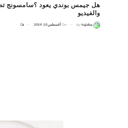
هل جيمس بوندي يعود ؟سامسونج تطو
والفيديو
On
أغسطس 10, 2019
By
Yajidha