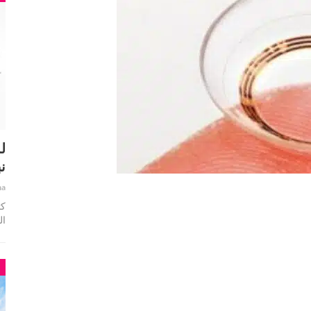
ل
ن
ha
ال
م