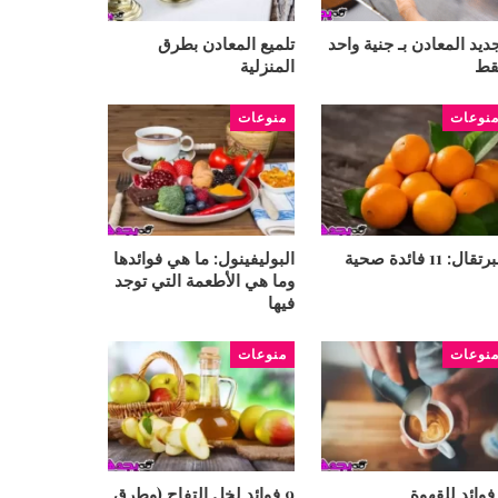
ديد المعادن بـ جنية واحد
تلميع المعادن بطرق
قط
المنزلية
نوعات
منوعات
تقال: 11 فائدة صحية
البوليفينول: ما هي فوائدها
وما هي الأطعمة التي توجد
فيها
نوعات
منوعات
9 فوائد لخل التفاح (وطرق