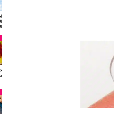
اس
ال
ال
م
مح
م