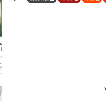
م
ا
ha
ما
لإ
…