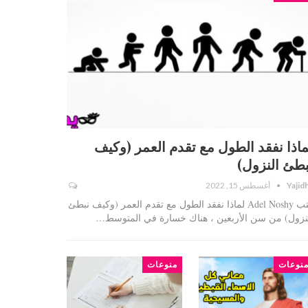
ماذا نفقد الطول مع تقدم العمر (وكيف
بطئ النزول)
Yajid
أغسطس 15, 2022
كتب Adel Noshy لماذا نفقد الطول مع تقدم العمر (وكيف نبطئ
نزول) من سن الأربعين ، هناك خسارة في المتوسط…
نوعات
منوعات