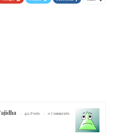
Yajidha
412 Posts
0 Comments