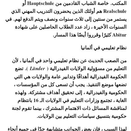
المكتب. خاصة الشباب القادمين من Hauptschule أو
Realschule هم أولئك الذين يحضرون التدريب المهني الذي
يستمر من سنتين إلى ثلاث سنوات ونصف ويتم الدفع لهم. في
السنوات الأخيرة ، زاد عدد الطلاب الحاصلين على شهادة
Abitur كثيرًا وقرروا أيضًا هذا المسار.
نظام تعليمي في ألمانيا
من الصعب الحديث عن نظام تعليمي واحد في ألمانيا ، لأن
التعليم من مسؤولية الولايات الفيدرالية (
). تضع
Länder
الحكومة الفيدرالية أهدافًا وتدابير عامة والولايات هي التي
تضعها موضع التنفيذ. يجب أن تسعى كل من المؤسسات ،
الحكومية والفيدرالية ، إلى تحقيق أهداف مشتركة. ولهذه
الغاية ، تجتمع وزارات التعليم في الولايات الـ 16 بانتظام
لمناقشة المسائل ذات الاهتمام المشترك ، بينما تقوم لجنة
حكومية بتنسيق سياسات التعليم بين الولايات.
لهذا السبب ، فإن بعض الجوانب متشابهة جدًا في جميع أنحاء