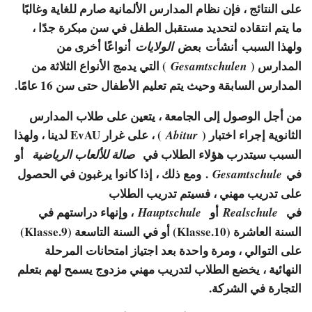
على النتائج ، فإن نظام المدارس الألمانية صارم للغاية وغالبًا
ما يتم انتقاده لتحديد مستقبل الطفل في سن مبكرة جدًا ،
ولهذا السبب أنشأت بعض
أنواعًا أخرى من
الولايات
المدارس (
) التي يدمج الأنواع الثلاثة من
Gesamtschulen
المدارس السابقة وحيث يتم تعليم الأطفال حتى سن 16 عامًا.
من أجل الوصول إلى الجامعة ، يتعين على طلاب المدارس
الثانوية إجراء اختبار (
) ، على غرار EvAU لدينا ، ولهذا
Abitur
السبب سيتدرب هؤلاء الطلاب في
أو
صالة للألعاب الرياضية
في
. ومع ذلك ، إذا كانوا يرغبون في الحصول
Gesamtschule
على تدريب مهني ، فسيتم تدريب الطلاب
في
أو
، وإنهاء دراستهم في
Hauptschule
Realschule
السنة العاشرة (10.Klasse) أو في السنة التاسعة (9.Klasse)
على التوالي ، ومرة ​​واحدة بعد اجتياز امتحانات المرحلة
النهائية ، يخضع الطلاب لتدريب مهني مزدوج يسمح لهم بتعلم
التجارة في الشركة.