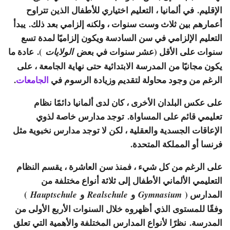
الإقليم. في ألمانيا ، التعليم اختياري للأطفال الذين تتراوح
أعمارهم بين ثلاث وست سنوات ، ولكنه إلزامي بعد ذلك. يبدأ
التعليم الإلزامي في سن السادسة ويكون إلزاميًا لمدة تسع
سنوات على الأقل (عشر سنوات في بعض
). عادة ما
الولايات
يكون مجانيًا من المدرسة الابتدائية حتى نهاية الجامعة ، على
الرغم من وجود محاولة لتقديم وزيادة الرسوم في
الجامعات
.
على عكس البلدان الأخرى ، كان لدى ألمانيا دائمًا نظام
تعليمي قائم على المساواة. توجد مدارس خاصة لذوي
الإعاقات الجسدية والعقلية ، لكن لا توجد مدارس نخبوية مثل
فرنسا أو المملكة المتحدة.
على الرغم من كل شيء ، فمنذ سن العاشرة ، يقسم النظام
التعليمي الألماني الأطفال إلى ثلاثة أنواع مختلفة من
المدارس (
و
و
)
Hauptschule
Realschule
Gymnasium
وفقًا للمستوى الذي أظهروه خلال السنوات الأربع الأولى من
المدرسة. نظرًا لأنواع المدارس المختلفة والأهمية التي تعلق