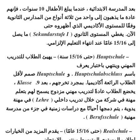
بعد المدرسة الابتدائية ، عندما يبلغ الأطفال 10 سنوات ، فإنهم
عادة ما يذهبون إلى واحد من ثلاثة أنواع من المدارس الثانوية
وفقًا للمستوى الأكاديمي الذي أظهروه حتى
الآن. يغطي المستوى الثانوي (
) ما يصل
Sekundarstufe I
إلى 15/16 عامًا عند انتهاء التعليم الإلزامي.
(حتى 15/16 سنة) – يهيئ الطلاب للتدريب
– Hauptschule
المهني وينتهي باختبار يعرف
باسم
. و
صمم لأقل
Hauptschule
Hauptschulabschluss
الطلاب الرائعة أكاديميا. بمجرد تخرجهم ، بعد 9.
،
Klasse
يخضع الطلاب عادةً لتدريب مهني مزدوج يسمح لهم بتعلم
مهنة في شركة من خلال تدريب داخلي (
) في مهنة
Lehre
يدوية ، يتم دمجها أحيانًا مع دراسات زمنية في جزء من مدرسة
مهنية (
) .
Berufsschule
(حتى 15/16 عامًا) – يقدم المزيد من الخيارات
– Realschule
لطلاب المستوى المتوسط ​​وينتهي بالامتحان