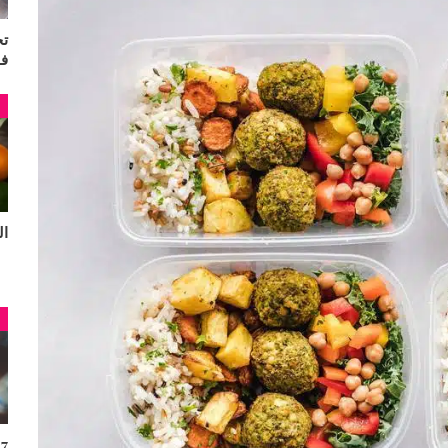
تج
ف
م
البر
م
7 فوائد للقهوة