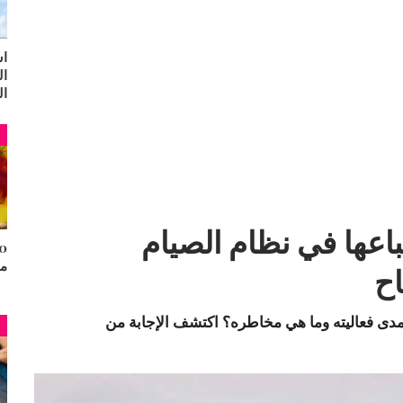
اس
ال
ال
م
باعها في نظام الصيام
مح
اح
 مدى فعاليته وما هي مخاطره؟ اكتشف الإجابة من
م