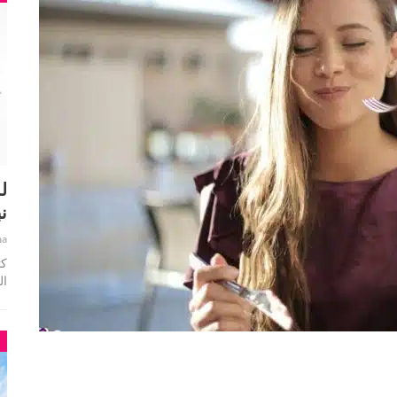
ل
ن
ha
ال
م