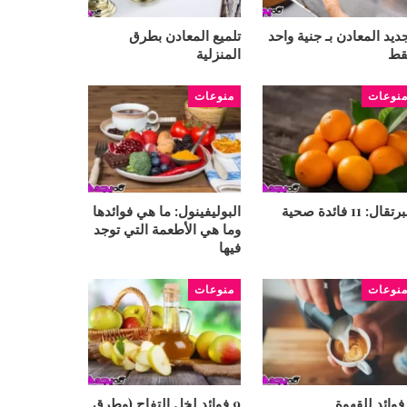
ديد المعادن بـ جنية واحد
تلميع المعادن بطرق
قط
المنزلية
نوعات
منوعات
تقال: 11 فائدة صحية
البوليفينول: ما هي فوائدها
وما هي الأطعمة التي توجد
فيها
نوعات
منوعات
9 فوائد لخل التفاح (وطرق