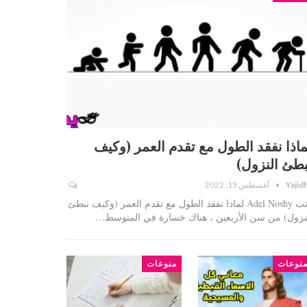
ماذا نفقد الطول مع تقدم العمر (وكيف
بطئ النزول)
Yajid
أغسطس 15, 2022
كتب Adel Noshy لماذا نفقد الطول مع تقدم العمر (وكيف نبطئ
نزول) من سن الأربعين ، هناك خسارة في المتوسط…
نوعات
منوعات