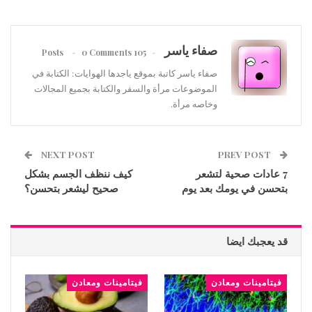
صفاء ياسر
0 Comments
105 Posts
صفاء ياسر كاتبة بموقع ياجدها الهوايات: الكتابة في
الموضوعات مرأة والسفر والكتابة بجميع المجالات
وخاصه مرأة.
NEXT POST
PREV POST
7 عادات صحية لتشعر
كيف ننظف الجسم بشكل
بتحسن في يومك بعد يوم
صحيح ليشعر بتحسن؟
قد يعجبك ايضا
فيتامينات ومعادن
فيتامينات ومعادن