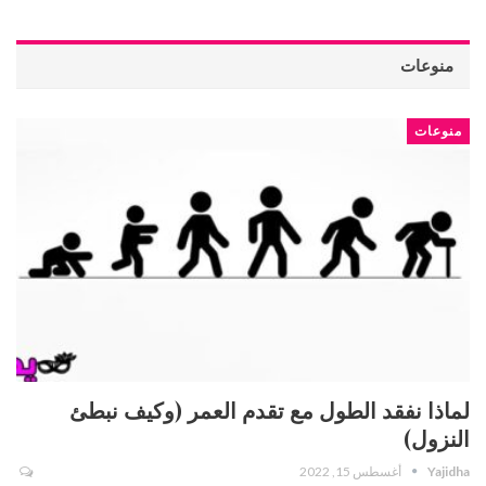
منوعات
منوعات
لماذا نفقد الطول مع تقدم العمر (وكيف نبطئ
النزول)
Yajidha
أغسطس 15, 2022