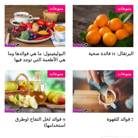
منوعات
منوعات
البرتقال: 11 فائدة صحية
البوليفينول: ما هي فوائدها وما
هي الأطعمة التي توجد فيها
منوعات
منوعات
7 فوائد للقهوة
9 فوائد لخل التفاح (وطرق
استخدامها)