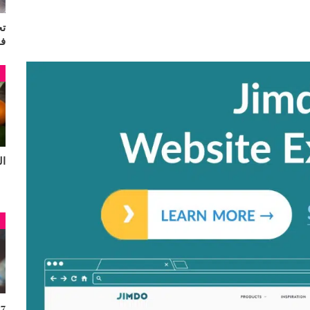
تج
ف
م
البر
م
7 فوائد للقهوة