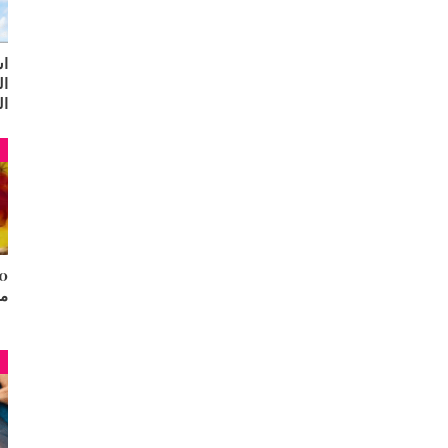
اس
ال
ال
م
مح
م