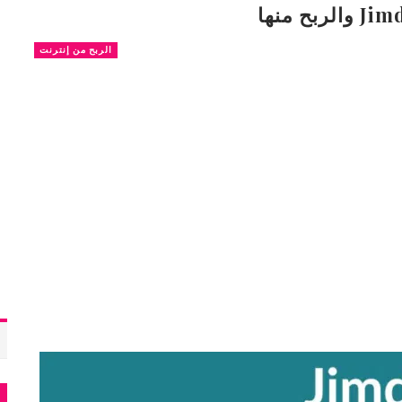
الربح من إنترنت
م