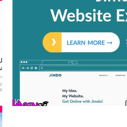
ل
ن
ha
ال
م