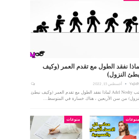
ماذا نفقد الطول مع تقدم العمر (وكيف
بطئ النزول)
Yajid
أغسطس 15, 2022
كتب Adel Noshy لماذا نفقد الطول مع تقدم العمر (وكيف نبطئ
نزول) من سن الأربعين ، هناك خسارة في المتوسط…
نوعات
منوعات