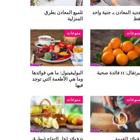
ديد المعادن بـ جنية واحد
تلميع المعادن بطرق
قط
المنزلية
نوعات
منوعات
تقال: 11 فائدة صحية
البوليفينول: ما هي فوائدها
وما هي الأطعمة التي توجد
فيها
نوعات
منوعات
9 فوائد لخل التفاح (وطرق