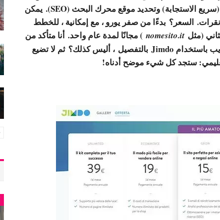
ويتم تحسينها تلقائيًا لكل من عرض الهاتف المحمول (سريع الاستجابة) وتحديد موقع محرك البحث (SEO). يمكن
رات. السعر؟ بدءًا من صفر يورو ، مع إمكانية ، للخطط
ثاني (مثل
) مجانًا لمدة عام واحد. أنا متأكد من
nomesito.it
باستخدام Jimdo
بالتفصيل ، أليس كذلك؟ ثم لا تضيع
تعليمي: ستجد كل شيء موضح أدناه!
أ