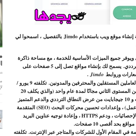
 إنشاء موقع ويب باستخدام Jimdo
بالتفصيل ، اسمحوا لي
م
. إنه مجاني ويوفر جميع الميزات الأساسية للخدمة ، مع مساحة ذاكرة
ا
تبلغ 500 ميجابايت و 2 جيجابايت من النطاق الترددي. يسمح لك بإنشاء مواقع تصل إلى 5 صفحات على
ha
عارات وروابط
.
Jimdo
ما
– هي أرخص خطة Jimdo ، وتستهدف العاملين المستقلين والمحترفين والمدونين. تكلفته 9 يورو /
لإ
شهر (مع دفع سنوي) ويتضمن نطاقًا مخصصًا من المستوى الثاني مجانًا لمدة عام واحد (والذي يكلف 20
…
يورو / سنويًا) مع مساحة ذاكرة تبلغ 5 جيجابايت و 10 جيجابايت من عرض النطاق الترددي والدعم المتميز
(وقت الاستجابة هو أوقات الاستجابة) 1-2 يوم عمل) ، وإعدادات تحسين محركات البحث (SEO) المتقدمة
(لتحسين المحتوى لمحركات البحث) ، وخدمة الإحصائيات ، ودعم HTTPS ، وإعادة توجيه عناوين البريد
 بحد أقصى 10 صفحات.
وهي مخصصة في المقام الأول للشركات والمتاجر عبر الإنترنت. تكلفته