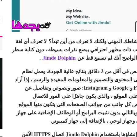
 المهني ولكنك لا تعرف من أين تبدأ؟ لا تعرف أي لغة
ويب ذات مظهر احترافي ببضع نقرات بسيطة ، دون كتابة سطر
 الواضح أنك لم تسمع قط عن
Jimdo Dolphin
.
باستخدام Jimdo Dolphin ، يمكنك إنشاء موقع مخصص في أقل من 3 دقائق بنتائج عالية الجودة. يعمل نظام
ى المحتوى والتصميم والمعلومات المفيدة والرسم ، إذا أراد
المستخدم ذلك ، معلومات من خدمات مثل Facebook و Google و Instagram: صور ونصوص وتفاصيل عن
لى الموقع ، والذي يكون جاهزًا على الفور للاتصال
صيص كل جانب من جوانب الصفحات التي يتكون منها الموقع
تالي بدون تثبيت البرامج أو الوظائف الإضافية على جهاز
 وجهاز لوحي ، بالإضافة إلى جهاز كمبيوتر.
وهذا ليس كل شيء! تستخدم جميع المواقع التي تم إنشاؤها باستخدام Jimdo Dolphin اتصال HTTPS الآمن