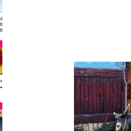
اس
ال
ال
م
مح
م