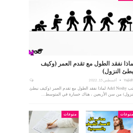
ماذا نفقد الطول مع تقدم العمر (وكيف
بطئ النزول)
Yajid
أغسطس 15, 2022
كتب Adel Noshy لماذا نفقد الطول مع تقدم العمر (وكيف نبطئ
نزول) من سن الأربعين ، هناك خسارة في المتوسط…
نوعات
منوعات