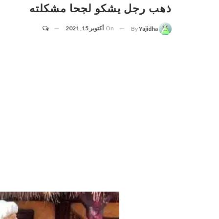
ذهب رجل يشكو لجحا مشكلته
On
أكتوبر 15, 2021
By
Yajidha