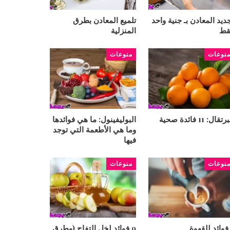
ديد المعادن بـ جنية واحد
تلميع المعادن بطرق
قط
المنزلية
نوعات
منوعات
تقال: 11 فائدة صحية
البوليفينول: ما هي فوائدها
وما هي الأطعمة التي توجد
فيها
نوعات
منوعات
9 فوائد لخل التفاح (وطرق