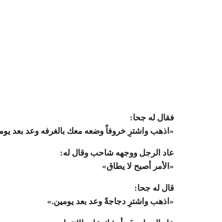
فقال له جحا:
«اذهب واشترِ خروفاً وضعه معك بالغرفه وعد بعد يوم
عاد الرجل ووجهه شاحب وقال له:
«اﻷمر أصبح لا يطاق»
قال له جحا:
«اذهب واشترِ دجاجةً وعد بعد يومين.»