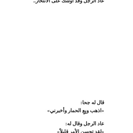
عاد الرجل وقد أوشك على الانتحار..
قال له جحا:
«اذهب وبِعِ الحمار وأخبرني»
عاد الرجل وقال له:
«لقد تحسن الأمر قليلاً»