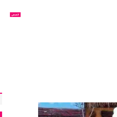
قصص
م