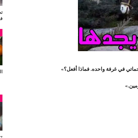
تج
ف
م
ماتي في غرفة واحده. فماذا أفعل؟»
البر
مين.»
م
7 فوائد للقهوة