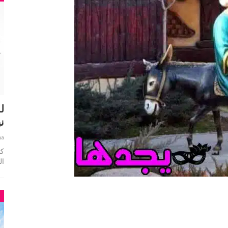
ل
ن
ha
ال
م