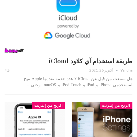
طريقة استخدام آي كلاود iCloud
Yajidha
أكتوبر 26, 2021
هل سمعت من قبل عن iCloud ؟ هذه خدمة تقدمها Apple تتيح
لمستخدمي iPhone و iPad و iPod Touch و macOS وحتى…
الربح من إنترنت
الربح من إنترنت