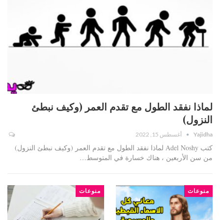
لماذا نفقد الطول مع تقدم العمر (وكيف نبطئ
النزول)
Yajidha
أغسطس 15, 2022
كتب Adel Noshy لماذا نفقد الطول مع تقدم العمر (وكيف نبطئ النزول)
من سن الأربعين ، هناك خسارة في المتوسط…
منوعات
منوعات