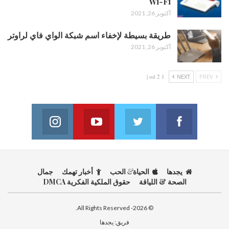
Wi-Fi
أكتوبر 26, 2021
طريقة بسيطة لإخفاء اسم شبكة الواي فاي لراوتر
أكتوبر 26, 2021
1 od 2 |
NEXT
PREV
Instagram
Youtube
Twitter
Facebook
on Instagram
Join us on Youtube
Join us on Twitter
Join us on Facebook
يجدها
الحياة
&
الحب
أخبار تهمك
جمال
الصحة & اللياقة
حقوق الملكية الفكرية DMCA
© 2026- All Rights Reserved.
فريق:
يجدها