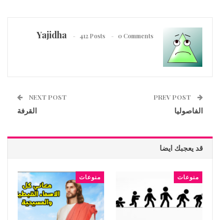
Yajidha
412 Posts
0 Comments
NEXT POST
PREV POST
الفاصوليا
القرفة
قد يعجبك ايضا
منوعات
منوعات