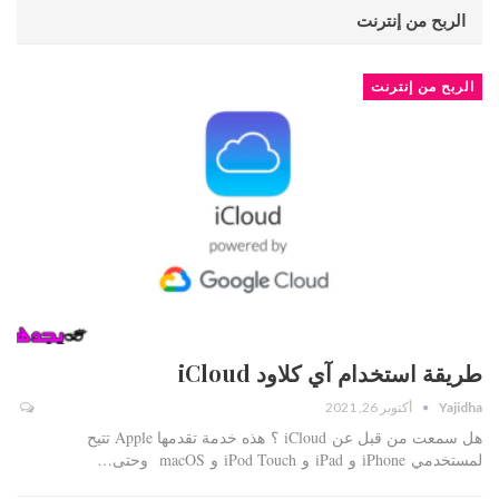
الربح من إنترنت
الربح من إنترنت
طريقة استخدام آي كلاود iCloud
Yajidha
أكتوبر 26, 2021
هل سمعت من قبل عن iCloud ؟ هذه خدمة تقدمها Apple تتيح
لمستخدمي iPhone و iPad و iPod Touch و macOS وحتى…