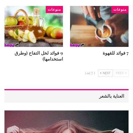
منوعات
منوعات
7 فوائد للقهوة
9 فوائد لخل التفاح (وطرق
استخدامها)
1 od 2 |
NEXT
PREV
العناية بالشعر