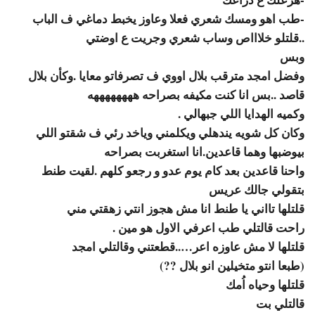
-طب اهو ومسك شعري فعلا وعاوز يخبط دماغي ف الباب
..قلتلو خلاااص وساب شعري وجريت ع اوضتي
وبس
وفضل امجد مترقب بلال اووي ف تصرفاتو معايا .وكأن بلال
قاصد ..بس انا كنت مكيفه بصراحه ههههههههه
وكميه الهدايا اللي جبهالي .
وكان كل شويه يندهلي ويكلمني وياخد رئي ف شقتو اللي
بيوضبها وهما قاعدين.انا استغربت بصراحه
واحنا قاعدين بعد كام يوم عدو و رجعو كلهم .لقيت طنط
بتقولي جالك عريس
قلتلها تااني يا طنط انا مش هجوز انتي زهقتي مني
راحت قالتلي طب اعرفي الاول هو مين .
قلتلها لا مش عاوزه اعر…..قطعتني وقالتلي امجد
(طبعا انتو متخيلين انو بلال ??)
قلتلها وحياه اُمك
قالتلي بت