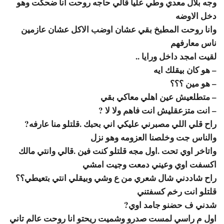
وجه بلال معدي وطي عليا قالي حاجه روحت انا ضحكت وهو
دخل الاوضه
وانا روحت المطبخ بقي عشان اوضب الاكل عشان عازمين
ناس معارفهم
لقيت امجد داخل ورايا ..
– هو كان بيقلك ايه
– هو مين ؟؟؟
– متطلعيش عين اهلي معاكي بقي
– انت متزعقليش انت فاهم ولا لا ?
راح قلي اللي مصبرني عليكي اني بحبك .قلتلو منا عارفه?
والناس جت وخلصنا العزومه وهو نزل
واتاخر اوي تحت .اول مجه قلتلو كنت فين .قالي وانتي مالك
اكسفت اوي وعيني دمعت وجيت امشي
راح شاددني شال شعري من ع وشي وبيقلي انتي بتعيطي؟؟
قلتلو انت رخم كسفتني
شدني ف حضنو جامد اوي?
اول م راسي لمست صدرو وشميت ريحتو انا روحت عالم تاني