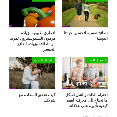
نصائح نفسية لتحسين حياتنا
6 طرق طبيعية لزيادة
اليومية
هرمون التستوستيرون لمزيد
من الطاقة وزيادة الدافع
الجنسي
الحياة & حب
الحياة & حب
احترام الذات والشريك..كل
كيف تحقق السعادة مع
ما تحتاج إلى معرفته لفهم
شريكك
كيفية تأثيره على علاقاتنا
NEXT
PREV