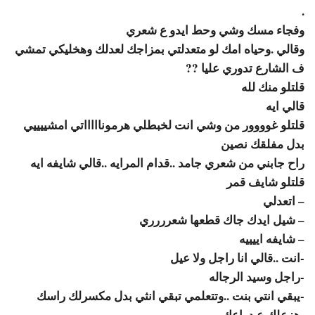
.
وفجاء مسك وشي وحط ايدو ع شعري
وقالي .وحياه امك لو متعدلتي بمزاجك لعدلك وهخليكي تمشي
ف الشارع تدوري عليا ??
قلتلو منك لله
قالي ايه
قلتلو غوووور من وشي انت لخبطلي هرموناااااتي امشييييي
بدل مفلقك نصين
راح جابني من شعري جامد ..قدام المرايه ..قالي شايفه ايه
قلتلو شايف قمر
– اتعدلي
– شيل ايدك جاك قطعها شعرررري
– شايفه اييييه
-انت ..قالي انا راجل ولا عيل
-راجل وسيد الرجاله
-يبقي انتي بنت ..وتتعلمي تبقي انثي بدل مكسرلك راسك
-هزعلك ع دراعك