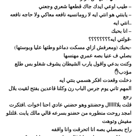
– طيب اوعي ايدك جاك قطعها شعري وجعني
– يابنتي هو انتي ايه لا رومانسيه نافعه معاكي ولا حاجه نافعه
..انتي ايه
– انا بحبك
-قولتي ايه؟؟؟؟؟؟؟؟
-بحبك (ومعرفش ازاي مسكت دماغو وطتها عليا وبوستها)
بصلي ف عنيا بصه عمري مهنسها
وكنت بدعي واقول يارب الشيطان يشوف شغلو بس طلع
مؤدب✋
دخلت وقعدت افكر هسمي بنتي ايه
المهم تاني يوم جرس الباب رن وكلنا قاعدين بفتح لقيت بلال
رجع
قلت بلاااااال وحضنتو وهو حضني عادي احنا اخوات .افتكرت
امجد روحت منطوره من حضنو بسرعه قالي مالك يابت .قلتلو
مفيش وتوهت
راح بصصلي بصه انا اتحرقت وانا واقفه