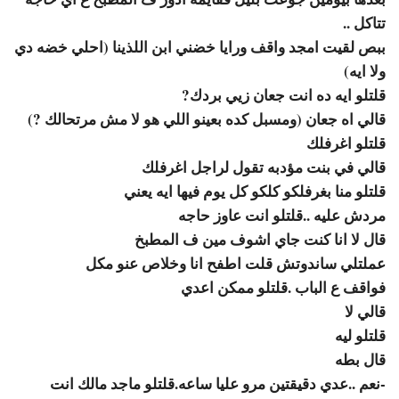
تتاكل ..
ببص لقيت امجد واقف ورايا خضني ابن اللذينا (احلي خضه دي
ولا ايه)
قلتلو ايه ده انت جعان زيي بردك?
قالي اه جعان (ومسبل كده بعينو اللي هو لا مش مرتحالك ?)
قلتلو اغرفلك
قالي في بنت مؤدبه تقول لراجل اغرفلك
قلتلو منا بغرفلكو كلكو كل يوم فيها ايه يعني
مردش عليه ..قلتلو انت عاوز حاجه
قال لا انا كنت جاي اشوف مين ف المطبخ
عملتلي ساندوتش قلت اطفح انا وخلاص عنو مكل
فواقف ع الباب .قلتلو ممكن اعدي
قالي لا
قلتلو ليه
قال بطه
-نعم ..عدي دقيقتين مرو عليا ساعه.قلتلو ماجد مالك انت