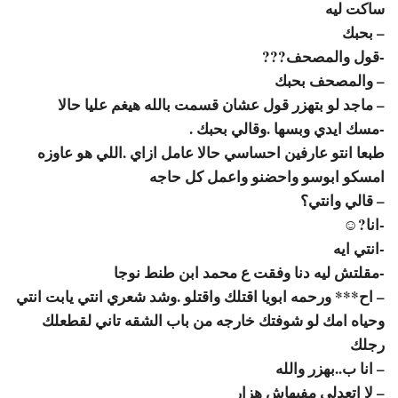
ساكت ليه
– بحبك
-قول والمصحف???
– والمصحف بحبك
– ماجد لو بتهزر قول عشان قسمت بالله هيغم عليا حالا
-مسك ايدي وبسها .وقالي بحبك .
طبعا انتو عارفين احساسي حالا عامل ازاي .اللي هو عاوزه
امسكو ابوسو واحضنو واعمل كل حاجه
– قالي وانتي؟
-انا?☺
-انتي ايه
-مقلتش ليه دنا وفقت ع محمد ابن طنط نوجا
– اح*** ورحمه ابويا اقتلك واقتلو .وشد شعري انتي يابت انتي
وحياه امك لو شوفتك خارجه من باب الشقه تاني لقطعلك
رجلك
– انا ب..بهزر والله
– لا اتعدلي مفيهاش هزار