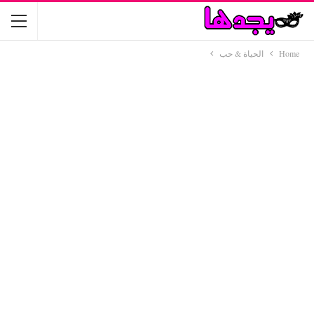
Home
الحياة & حب