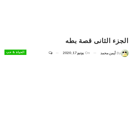
الجزء الثانى قصة بطه
On
يونيو 17, 2020
الحياة & حب
By
أيمن محمد