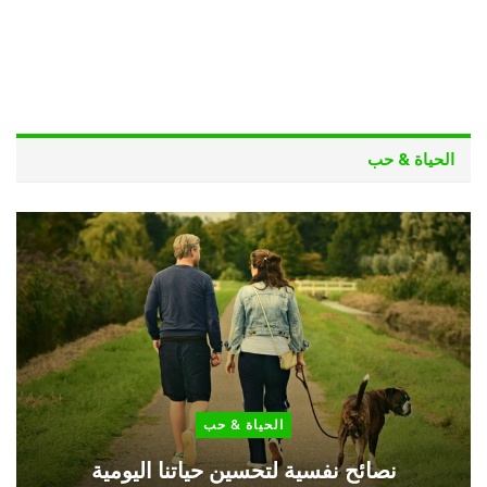
الحياة & حب
الحياة & حب
نصائح نفسية لتحسين حياتنا اليومية