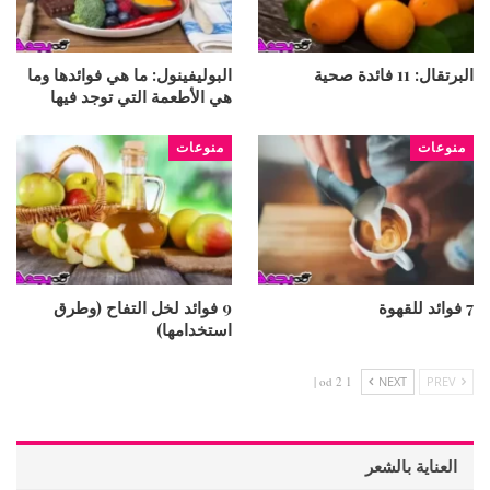
البرتقال: 11 فائدة صحية
البوليفينول: ما هي فوائدها وما
هي الأطعمة التي توجد فيها
منوعات
منوعات
7 فوائد للقهوة
9 فوائد لخل التفاح (وطرق
استخدامها)
1 od 2 |
NEXT
PREV
العناية بالشعر