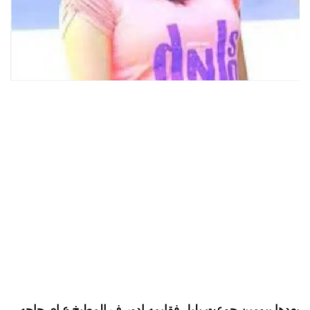
بعدها بيومين جوعت بليل فقايمه ادور ف المطبخ ع اي حاجه