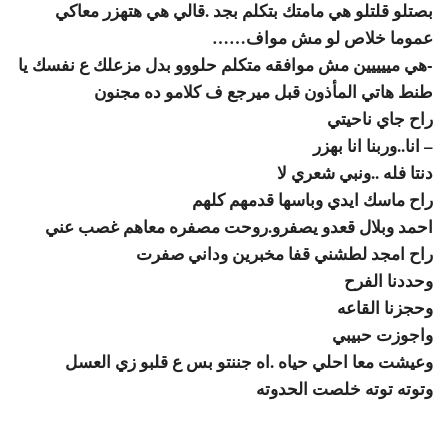
بصتلو قلتلو هي مامتك بتكلم بجد .قالي هي هتهزر معاكي
عموما خلاص لو مش مواف……
-هي مييييين مش موافقه متكلم حلووو بدل مزعلك ع نفسك يا
طنط هاتي المأذون قبل ميرجع ف كلامو ده مجنون
راح جاي ناحيتي
– انا..وربنا انا بهزر
دنتا فله ..ونبي شعري لا
راح ماسك ايدي وباسها قدمهم كلهم
احمد وبلال قعدو يصفرو.روحت مصفره معاهم غصب عني
راح امجد لطشني قفا مخبرين وداني صفرت
وحددنا الفرح
وحجزنا القاعه
واجوزت حبيبي
وعيشت معا احلي حياه .اه جننتو بس ع قلبو زي العسل
وتوته توته خلصت الحدوته