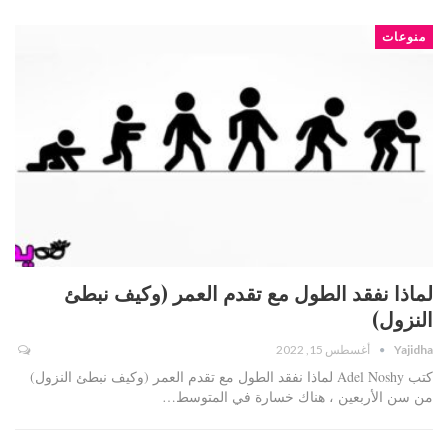
منوعات
لماذا نفقد الطول مع تقدم العمر (وكيف نبطئ
النزول)
Yajidha
أغسطس 15, 2022
كتب Adel Noshy لماذا نفقد الطول مع تقدم العمر (وكيف نبطئ النزول)
من سن الأربعين ، هناك خسارة في المتوسط…