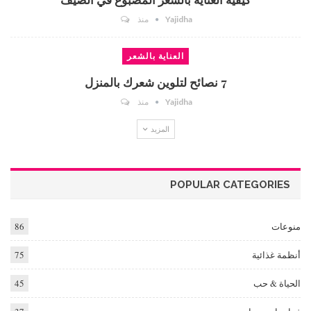
Yajidha
منذ
العناية بالشعر
7 نصائح لتلوين شعرك بالمنزل
Yajidha
منذ
المزيد
POPULAR CATEGORIES
منوعات
86
أنظمة غذائية
75
الحياة & حب
45