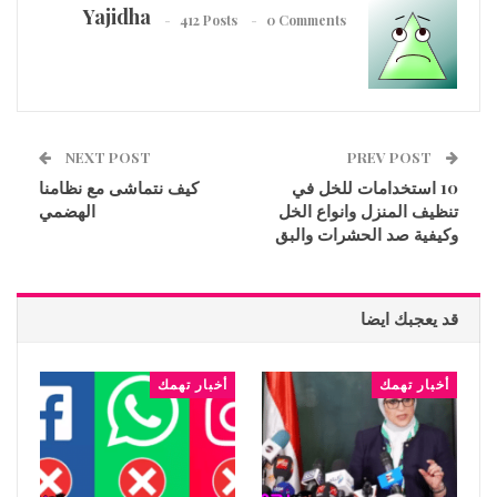
Yajidha
412 Posts
0 Comments
NEXT POST
PREV POST
10 استخدامات للخل في
كيف نتماشى مع نظامنا
تنظيف المنزل وانواع الخل
الهضمي
وكيفية صد الحشرات والبق
قد يعجبك ايضا
أخبار تهمك
أخبار تهمك