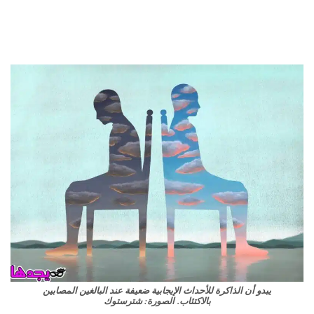
يبدو أن الذاكرة للأحداث الإيجابية ضعيفة عند البالغين المصابين
بالاكتئاب. الصورة: شترستوك