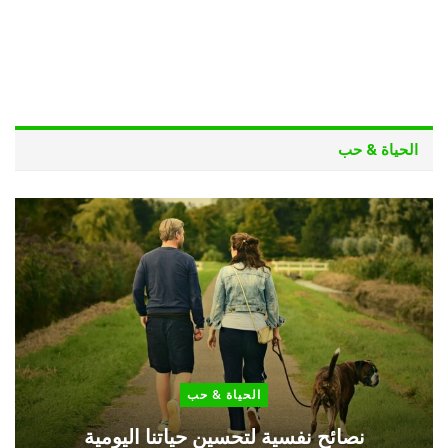
الحياة & حب
الحياة & حب
نصائح نفسية لتحسين حياتنا اليومية