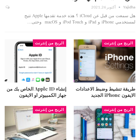
Yajidha
أكتوبر 26, 2021
هل سمعت من قبل عن iCloud ؟ هذه خدمة تقدمها Apple تتيح
لمستخدمي iPhone و iPad و iPod Touch و macOS وحتى…
الربح من إنترنت
الربح من إنترنت
طريقة تنشيط وضبط الاعدادات
إنشاء Apple ID الخاص بك من
الايفون iPhone الجديد
جهاز الكمبيوتر او الايفون
الربح من إنترنت
الربح من إنترنت