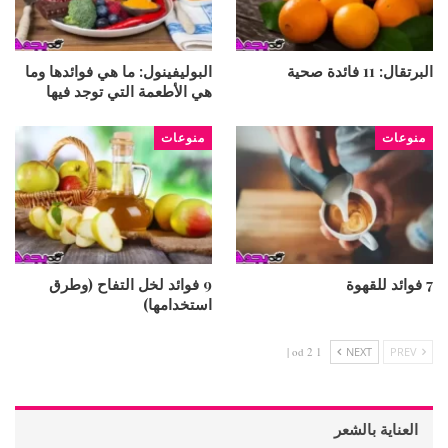
البرتقال: 11 فائدة صحية
البوليفينول: ما هي فوائدها وما
هي الأطعمة التي توجد فيها
منوعات
منوعات
7 فوائد للقهوة
9 فوائد لخل التفاح (وطرق
استخدامها)
1 od 2 |
NEXT
PREV
العناية بالشعر