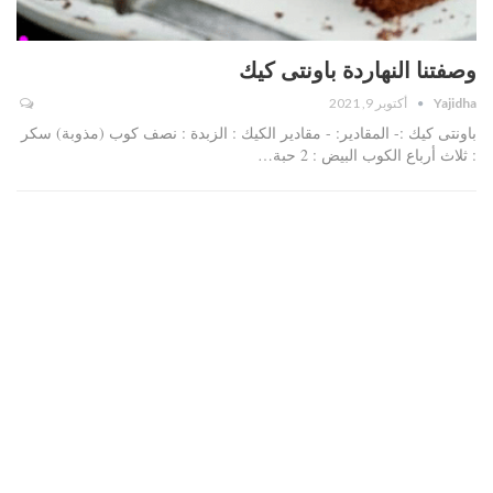
وصفتنا النهاردة باونتى كيك
Yajidha
أكتوبر 9, 2021
باونتى كيك :- المقادير: - مقادير الكيك : الزبدة : نصف كوب (مذوبة) سكر
: ثلاث أرباع الكوب البيض : 2 حبة…