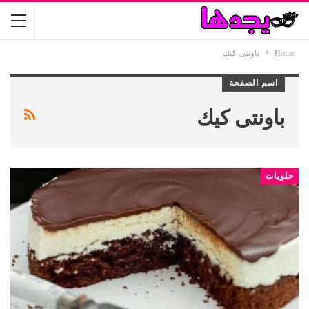
Home
باونتى كيك
اسم الصفحة
باونتى كيك
حلويات