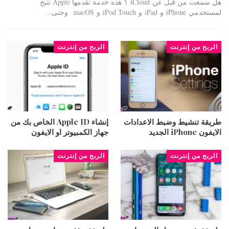
هل سمعت من قبل عن iCloud ؟ هذه خدمة تقدمها Apple تتيح
لمستخدمي iPhone و iPad و iPod Touch و macOS وحتى…
الربح من إنترنت
الربح من إنترنت
طريقة تنشيط وضبط الاعدادات
إنشاء Apple ID الخاص بك من
الايفون iPhone الجديد
جهاز الكمبيوتر او الايفون
الربح من إنترنت
الربح من إنترنت