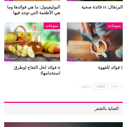
البرتقال: 11 فائدة صحية
البوليفينول: ما هي فوائدها وما
هي الأطعمة التي توجد فيها
منوعات
منوعات
7 فوائد للقهوة
9 فوائد لخل التفاح (وطرق
استخدامها)
1 od 2 |
NEXT
PREV
العناية بالشعر