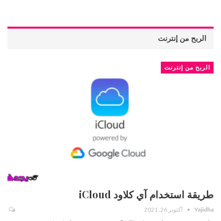
الربح من إنترنت
الربح من إنترنت
طريقة استخدام آي كلاود iCloud
Yajidha
أكتوبر 26, 2021