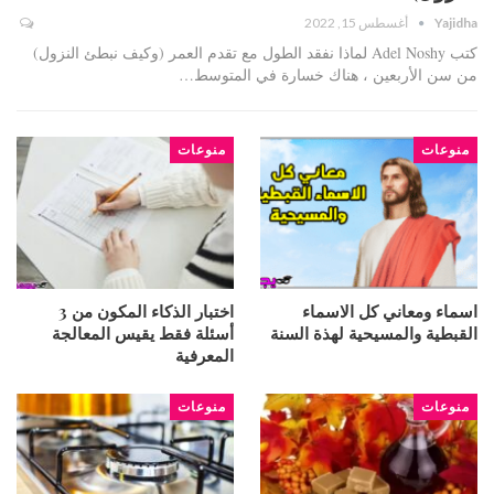
Yajidha
أغسطس 15, 2022
كتب Adel Noshy لماذا نفقد الطول مع تقدم العمر (وكيف نبطئ النزول)
من سن الأربعين ، هناك خسارة في المتوسط…
منوعات
منوعات
اسماء ومعاني كل الاسماء
اختبار الذكاء المكون من 3
القبطية والمسيحية لهذة السنة
أسئلة فقط يقيس المعالجة
المعرفية
منوعات
منوعات