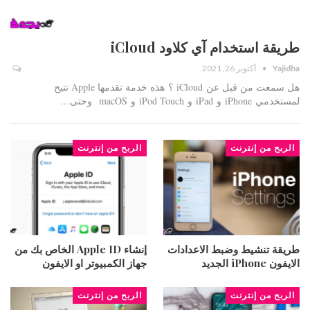
طريقة استخدام آي كلاود iCloud
Yajidha
أكتوبر 26, 2021
هل سمعت من قبل عن iCloud ؟ هذه خدمة تقدمها Apple تتيح
لمستخدمي iPhone و iPad و iPod Touch و macOS وحتى…
الربح من إنترنت
الربح من إنترنت
طريقة تنشيط وضبط الاعدادات
إنشاء Apple ID الخاص بك من
الايفون iPhone الجديد
جهاز الكمبيوتر او الايفون
الربح من إنترنت
الربح من إنترنت