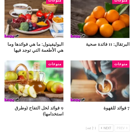
منوعات
منوعات
البرتقال: 11 فائدة صحية
البوليفينول: ما هي فوائدها وما
هي الأطعمة التي توجد فيها
منوعات
منوعات
7 فوائد للقهوة
9 فوائد لخل التفاح (وطرق
استخدامها)
1 od 2 |
NEXT
PREV