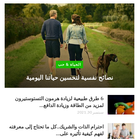
الحياة & حب
نصائح نفسية لتحسين حياتنا اليومية
6 طرق طبيعية لزيادة هرمون التستوستيرون
لمزيد من الطاقة وزيادة الدافع…
سبتمبر 30, 2021
احترام الذات والشريك..كل ما تحتاج إلى معرفته
لفهم كيفية تأثيره على…