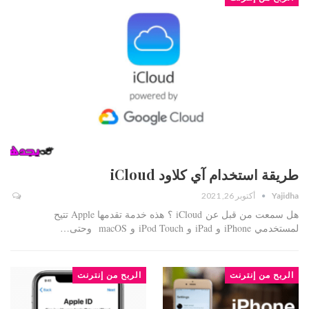
طريقة استخدام آي كلاود iCloud
Yajidha
أكتوبر 26, 2021
هل سمعت من قبل عن iCloud ؟ هذه خدمة تقدمها Apple تتيح
لمستخدمي iPhone و iPad و iPod Touch و macOS وحتى…
الربح من إنترنت
الربح من إنترنت