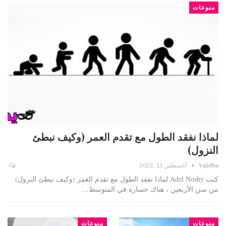
منوعات
لماذا نفقد الطول مع تقدم العمر (وكيف نبطئ
النزول)
Yajidha
أغسطس 15, 2022
كتب Adel Noshy لماذا نفقد الطول مع تقدم العمر (وكيف نبطئ النزول)
من سن الأربعين ، هناك خسارة في المتوسط…
منوعات
منوعات