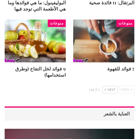
البرتقال: 11 فائدة صحية
البوليفينول: ما هي فوائدها وما
هي الأطعمة التي توجد فيها
منوعات
منوعات
7 فوائد للقهوة
9 فوائد لخل التفاح (وطرق
استخدامها)
1 od 2 |
NEXT
PREV
العناية بالشعر