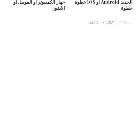
الجديد Android أو iOS خطوة
جهاز الكمبيوتر او الموبيل او
خطوة
الايفون
1 od 2 |
NEXT
PREV