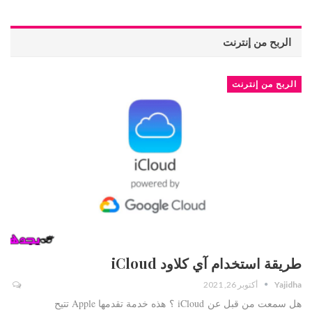
الربح من إنترنت
الربح من إنترنت
طريقة استخدام آي كلاود iCloud
Yajidha
أكتوبر 26, 2021
هل سمعت من قبل عن iCloud ؟ هذه خدمة تقدمها Apple تتيح