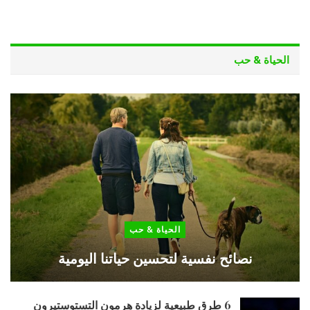
الحياة & حب
الحياة & حب
نصائح نفسية لتحسين حياتنا اليومية
6 طرق طبيعية لزيادة هرمون التستوستيرون