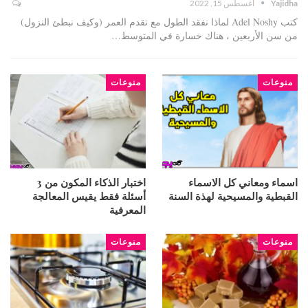
Yajidha
أغسطس 15, 2022
كتب Adel Noshy لماذا نفقد الطول مع تقدم العمر (وكيف نبطئ النزول)
من سن الأربعين ، هناك خسارة في المتوسط…
منوعات
منوعات
اسماء ومعاني كل الاسماء
اختبار الذكاء المكون من 3
القبطية والمسيحية لهذة السنة
أسئلة فقط يقيس المعالجة
المعرفية
منوعات
منوعات