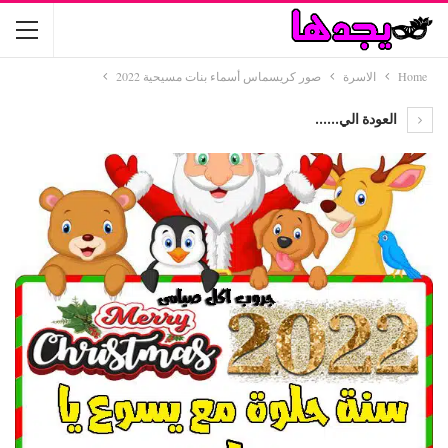
Home
الاسرة
صور كريسماس أسماء بنات مسيحية 2022
العودة الي......