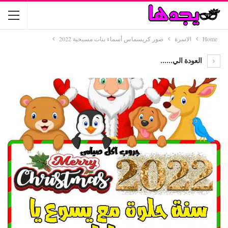
Home
الاسرة
صور كريسماس أسماء بنات مسيحية 2022
العودة الي......